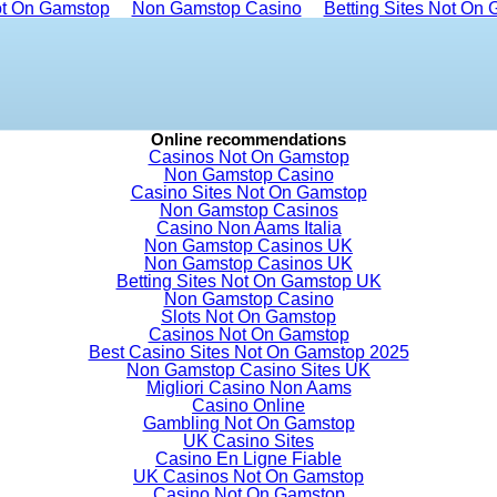
t On Gamstop
Non Gamstop Casino
Betting Sites Not On
Online recommendations
Casinos Not On Gamstop
Non Gamstop Casino
Casino Sites Not On Gamstop
Non Gamstop Casinos
Casino Non Aams Italia
Non Gamstop Casinos UK
Non Gamstop Casinos UK
Betting Sites Not On Gamstop UK
Non Gamstop Casino
Slots Not On Gamstop
Casinos Not On Gamstop
Best Casino Sites Not On Gamstop 2025
Non Gamstop Casino Sites UK
Migliori Casino Non Aams
Casino Online
Gambling Not On Gamstop
UK Casino Sites
Casino En Ligne Fiable
UK Casinos Not On Gamstop
Casino Not On Gamstop